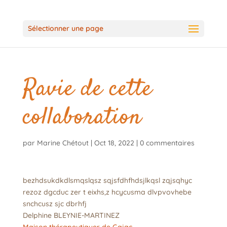
Sélectionner une page
Ravie de cette
collaboration
par
Marine Chétout
|
Oct 18, 2022
|
0 commentaires
bezhdsukdkdlsmqslqsz sqjsfdhfhdsjlkqsl zqjsqhyc
rezoz dgcduc zer t eixhs,z hcycusma dlvpvovhebe
snchcusz sjc dbrhfj
Delphine BLEYNIE-MARTINEZ